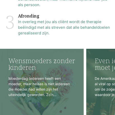
als persoon.
3
Afronding
In overleg met jou als cliënt wordt de therapie
beëindigd met als streven dat alle behandeldoelen
gerealiseerd zijn.
Wensmoeders zonder
Even i
kinderen
moet j
Moederdag Iedereen heeft een
De Amerikaa
moeder, maar helaas is niet iedereen
al viral op 
die moeder had willen zijn het
om de zoge
uiteindelijk geworden. Zo’n...
waardoor je 